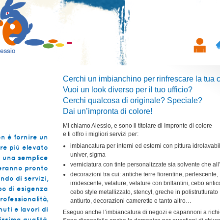
Cerchi un imbianchino per rinfrescare la tua
Vuoi un look diverso per il tuo ufficio?
Cerchi qualcosa di originale? Speciale?
Dai un’impronta di colore!
Mi chiamo Alessio, e sono il titolare di Impronte di colore
e ti offro i migliori servizi per:
n è fornire un
imbiancatura per interni ed esterni con pittura idrolavabi
re più elevato
univer, sigma
on una semplice
verniciatura con tinte personalizzate sia solvente che al
veranno pronto
decorazioni tra cui: antiche terre fiorentine, perlescente,
ndo di servizi,
irridescente, velature, velature con brillantini, cebo antico
po di esigenza
cebo style metallizzato, stencyl, greche in polistrutturato
ofessionalità,
antiurto, decorazioni camerette e tanto altro…
uti e lavori di
Eseguo anche l’imbiancatura di negozi e capannoni a richi
tissima qualità.